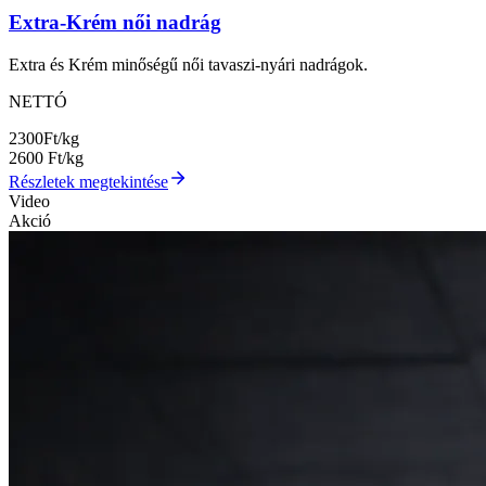
Extra-Krém női nadrág
Extra és Krém minőségű női tavaszi-nyári nadrágok.
NETTÓ
2300
Ft/kg
2600
Ft/kg
Részletek megtekintése
Video
Akció