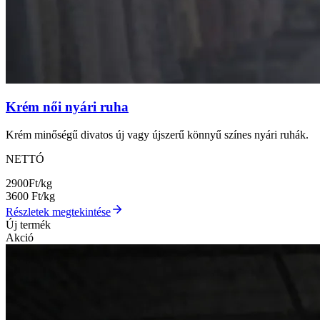
Krém női nyári ruha
Krém minőségű divatos új vagy újszerű könnyű színes nyári ruhák.
NETTÓ
2900
Ft/kg
3600
Ft/kg
Részletek megtekintése
Új termék
Akció