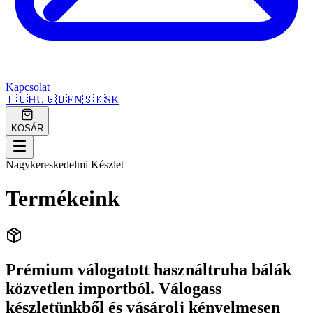
Kapcsolat
🇭🇺
HU
🇬🇧
EN
🇸🇰
SK
KOSÁR
Nagykereskedelmi Készlet
Termékeink
Prémium válogatott használtruha bálák
közvetlen importból. Válogass
készletünkből és vásárolj kényelmesen