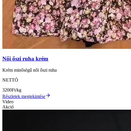
Női őszi ruha krém
Krém minőségű női őszi ruha
NETTÓ
3200
Ft/kg
Részletek megtekintése
Video
Akció