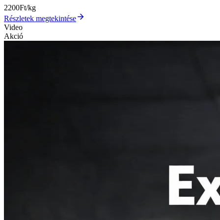
2200
Ft/kg
Részletek megtekintése
Video
Akció