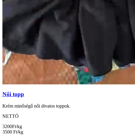
Női topp
Krém minőségű női divatos toppok.
NETTÓ
3200
Ft/kg
3500
Ft/kg