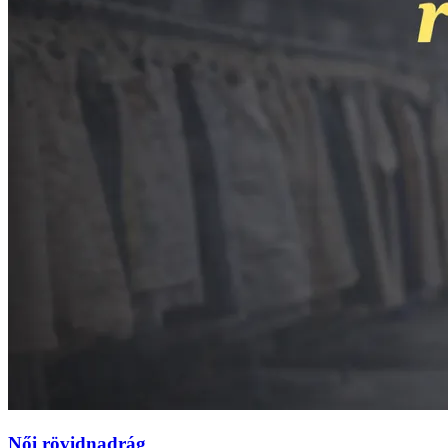
Női rövidnadrág