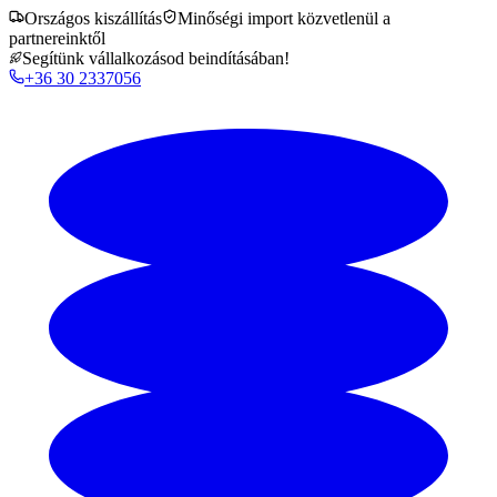
Országos kiszállítás
Minőségi import közvetlenül a
partnereinktől
Segítünk vállalkozásod beindításában!
+36 30 2337056