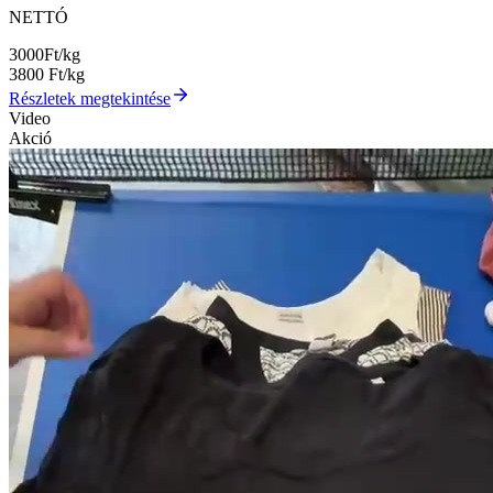
NETTÓ
3000
Ft/kg
3800
Ft/kg
Részletek megtekintése
Video
Akció