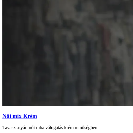
Női mix Krém
Tavaszi-nyári női ruha válogatás krém minőségben.