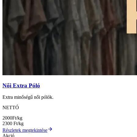
Női Extra Póló
Extra minőségű női pólók.
NETTÓ
2000
Ft/kg
2300
Ft/kg
Részletek megtekintése
Akció