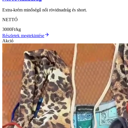
Extra-krém minőségű női rövidnadrág és short.
NETTÓ
3000
Ft/kg
Részletek megtekintése
Akció