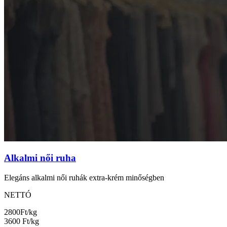
Alkalmi női ruha
Elegáns alkalmi női ruhák extra-krém minőségben
NETTÓ
2800
Ft/kg
3600
Ft/kg