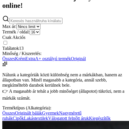
online!
Max ár:
Termék / oldal:
Csak Akciós
Találatok
13
Minőség / Kiszerelés:
Összes
Krém
Extra
A+ osztályú termék
Originál
Nálunk a kategóriák közti különbség nem a márkákban, hanem az
állapotban van. Minél magasabb a kategória, annál szebb,
megkíméltebb darabok kerülnek bele.
👉 A magasabb ár tehát a jobb minőséget (állapotot) tükrözi, nem a
márkák számát.
Terméktípus (Alkategória):
Összes
Originált bálák
Gyermek
Nagyméretű
ruhák
Cipők
Lakástextilek
Válogatott felnőtt áruk
Kiegészítők