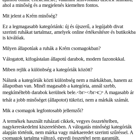
ahol a minőség és a megjelenés kiemelten fontos.
Mit jelent a Krém minőség?
Ez a legmagasabb kategóriánk: új és újszerű, a legújabb divat
szerinti ruhákat tartalmaz, amelyek online értékesítésre és butikokba
is kiválóak.
Milyen állapotúak a ruhák a Krém csomagokban?
Válogatott, kifogástalan állapotú darabok, modern fazonokkal.
Miben rejlik a különbség a kategóriák között?
Nálunk a kategóriák közti különbség nem a márkákban, hanem az
állapotban van. Minél magasabb a kategória, annál szebb,
megkíméltebb darabok kerülnek bele.<br></br>👉 A magasabb ár
tehát a jobb minőséget (állapotot) tükrözi, nem a márkák számát.
Mik a csomagok legfontosabb jellemzői?
A termékek használt ruházati cikkek, vegyes összetételben,
nagykereskedelmi kiszerelésben. A válogatás minőségi kategóriák
alapján történik, nem márka vagy márkaeredet szerinti szűréssel. A
csomagok tartalma változó, egyedi összetétel nem garantált.