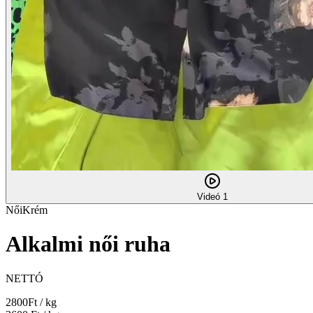
Videó 1
Női
Krém
Alkalmi női ruha
NETTÓ
2800
Ft / kg