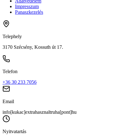
Adatvédelem
Impresszum
Panaszkezelés
Telephely
3170 Szécsény, Kossuth út 17.
Telefon
+36 30 233 7056
Email
info[kukac]extrahasznaltruha[pont]hu
Nyitvatartás