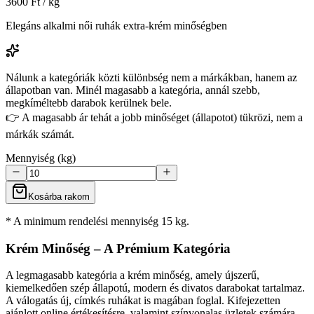
3600
Ft / kg
Elegáns alkalmi női ruhák extra-krém minőségben
Nálunk a kategóriák közti különbség nem a márkákban, hanem az
állapotban van. Minél magasabb a kategória, annál szebb,
megkíméltebb darabok kerülnek bele.
👉 A magasabb ár tehát a jobb minőséget (állapotot) tükrözi, nem a
márkák számát.
Mennyiség (kg)
Kosárba rakom
* A minimum rendelési mennyiség 15 kg.
Krém Minőség – A Prémium Kategória
A legmagasabb kategória a krém minőség, amely újszerű,
kiemelkedően szép állapotú, modern és divatos darabokat tartalmaz.
A válogatás új, címkés ruhákat is magában foglal. Kifejezetten
ajánlott online értékesítésre, valamint színvonalas üzletek számára,