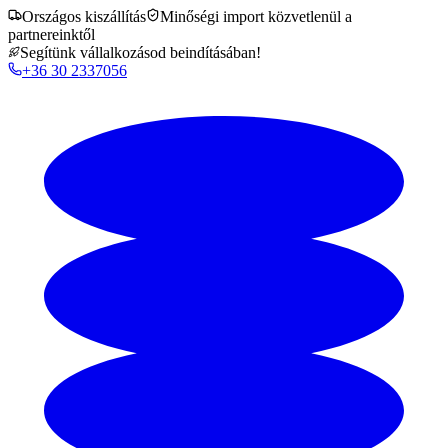
Országos kiszállítás
Minőségi import közvetlenül a
partnereinktől
Segítünk vállalkozásod beindításában!
+36 30 2337056