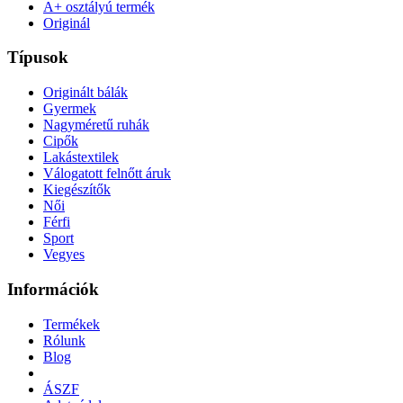
A+ osztályú termék
Originál
Típusok
Originált bálák
Gyermek
Nagyméretű ruhák
Cipők
Lakástextilek
Válogatott felnőtt áruk
Kiegészítők
Női
Férfi
Sport
Vegyes
Információk
Termékek
Rólunk
Blog
ÁSZF