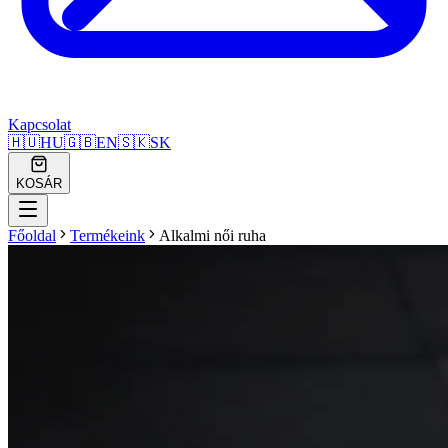
Kapcsolat
🇭🇺
HU
🇬🇧
EN
🇸🇰
SK
KOSÁR
Főoldal
Termékeink
Alkalmi női ruha