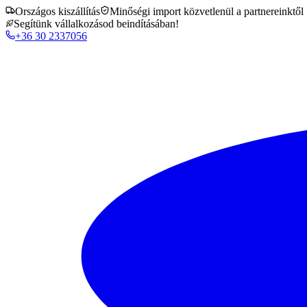
Országos kiszállítás
Minőségi import közvetlenül a partnereinktől
Segítünk vállalkozásod beindításában!
+36 30 2337056