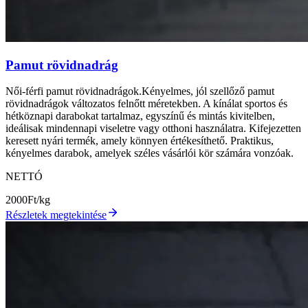
Pamut rövidnadrág
Női-férfi pamut rövidnadrágok.Kényelmes, jól szellőző pamut
rövidnadrágok változatos felnőtt méretekben. A kínálat sportos és
hétköznapi darabokat tartalmaz, egyszínű és mintás kivitelben,
ideálisak mindennapi viseletre vagy otthoni használatra. Kifejezetten
keresett nyári termék, amely könnyen értékesíthető. Praktikus,
kényelmes darabok, amelyek széles vásárlói kör számára vonzóak.
NETTÓ
2000
Ft/kg
Részletek megtekintése