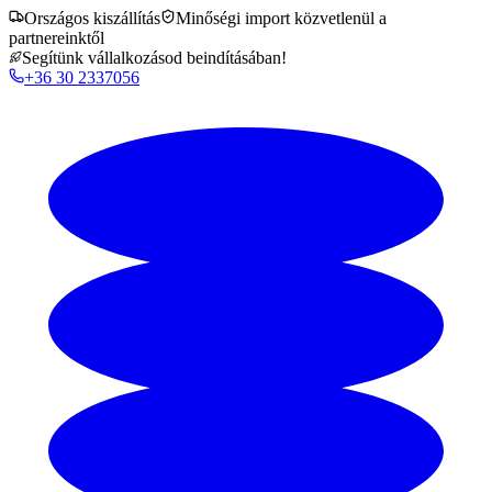
Országos kiszállítás
Minőségi import közvetlenül a
partnereinktől
Segítünk vállalkozásod beindításában!
+36 30 2337056