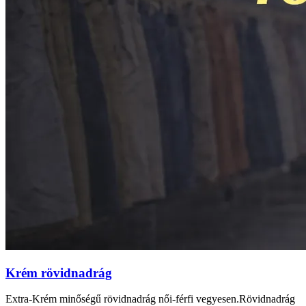
Krém rövidnadrág
Extra-Krém minőségű rövidnadrág női-férfi vegyesen.Rövidnadrág