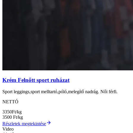
Krém Felnőtt sport ruházat
Sport leggings,sport melltartó,póló,melegítő nadrág. Női férfi.
NETTÓ
3350
Ft/kg
3500
Ft/kg
Részletek megtekintése
Video