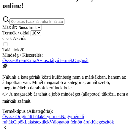
online!
Max ár:
Termék / oldal:
Csak Akciós
Találatok
20
Minőség / Kiszerelés:
Összes
Krém
Extra
A+ osztályú termék
Originál
Nálunk a kategóriák közti különbség nem a márkákban, hanem az
állapotban van. Minél magasabb a kategória, annál szebb,
megkíméltebb darabok kerülnek bele.
👉 A magasabb ár tehát a jobb minőséget (állapotot) tükrözi, nem a
márkák számát.
Terméktípus (Alkategória):
Összes
Originált bálák
Gyermek
Nagyméretű
ruhák
Cipők
Lakástextilek
Válogatott felnőtt áruk
Kiegészítők