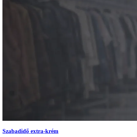
Szabadidő extra-krém