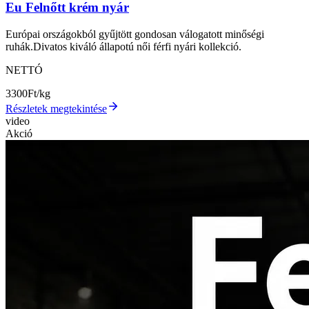
Eu Felnőtt krém nyár
Európai országokból gyűjtött gondosan válogatott minőségi
ruhák.Divatos kiváló állapotú női férfi nyári kollekció.
NETTÓ
3300
Ft/kg
Részletek megtekintése
video
Akció