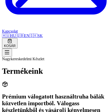
Kapcsolat
🇭🇺
HU
🇬🇧
EN
🇸🇰
SK
KOSÁR
Nagykereskedelmi Készlet
Termékeink
Prémium válogatott használtruha bálák
közvetlen importból. Válogass
készletünkből és vásárolj kényelmesen