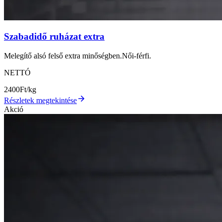
Szabadidő ruházat extra
Melegítő alsó felső extra minőségben.Női-férfi.
NETTÓ
2400
Ft/kg
Részletek megtekintése
Akció