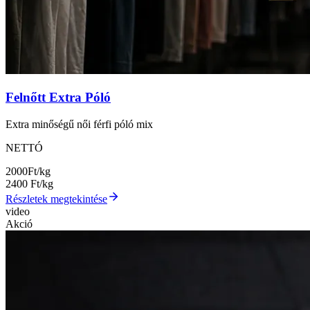
Felnőtt Extra Póló
Extra minőségű női férfi póló mix
NETTÓ
2000
Ft/kg
2400
Ft/kg
Részletek megtekintése
video
Akció