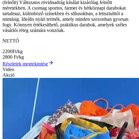
(felnőtt) Változatos rövidnadrág kínálat kizárólag felnőtt
méretekben. A csomag sportos, farmer és hétköznapi darabokat
tartalmaz, különböző színekben és stílusokban, a letisztulttól a
mintásig. Ideális nyári termék, amely minden szezonban gyorsan
fogy. Könnyen értékesíthető, praktikus darabok, amelyek széles
vásárlói réteg számára vonzóak.
NETTÓ
2200
Ft/kg
2800
Ft/kg
Részletek megtekintése
Video
Akció