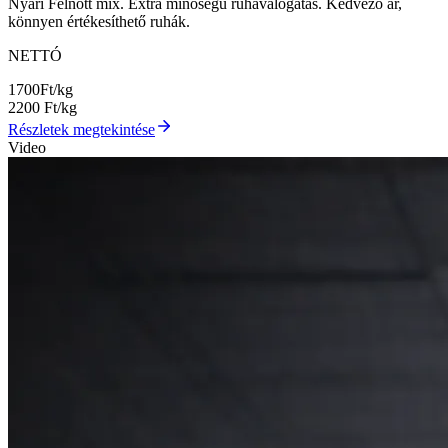
Nyári Felnőtt mix. Extra minőségű ruhaválogatás. Kedvező ár,
könnyen értékesíthető ruhák.
NETTÓ
1700
Ft/kg
2200
Ft/kg
Részletek megtekintése
Video