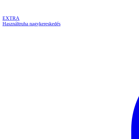
EXTRA
Használtruha nagykereskedés