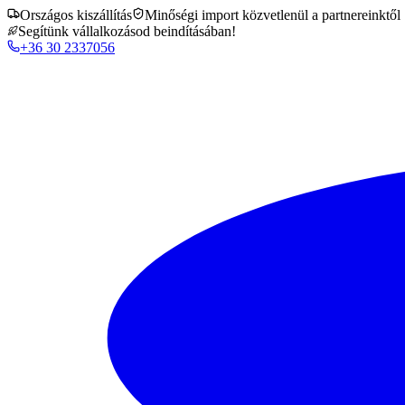
Országos kiszállítás
Minőségi import közvetlenül a partnereinktől
Segítünk vállalkozásod beindításában!
+36 30 2337056