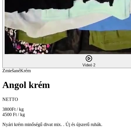
Videó 2
Zmiešané
Krém
Angol krém
NETTO
3800
Ft / kg
4500
Ft / kg
Nyári krém minőségű divat mix. . Új és újszerű ruhák.