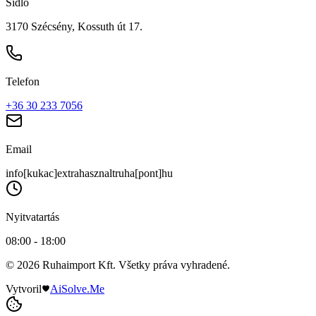
Sídlo
3170 Szécsény, Kossuth út 17.
Telefon
+36 30 233 7056
Email
info[kukac]extrahasznaltruha[pont]hu
Nyitvatartás
08:00 - 18:00
© 2026 Ruhaimport Kft. Všetky práva vyhradené.
Vytvoril
AiSolve.Me