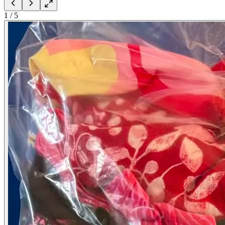
1
/
5