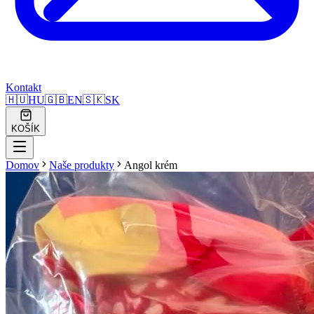
Kontakt
🇭🇺
HU
🇬🇧
EN
🇸🇰
SK
KOŠÍK
Domov
Naše produkty
Angol krém