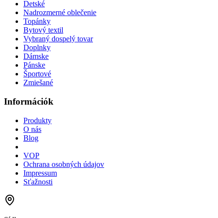
Detské
Nadrozmerné oblečenie
Topánky
Bytový textil
Vybraný dospelý tovar
Doplnky
Dámske
Pánske
Športové
Zmiešané
Információk
Produkty
O nás
Blog
VOP
Ochrana osobných údajov
Impressum
Sťažnosti