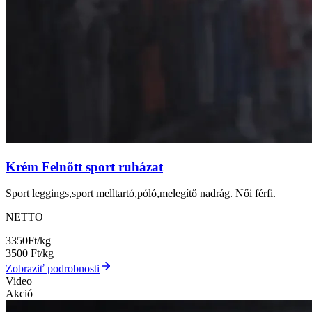
Krém Felnőtt sport ruházat
Sport leggings,sport melltartó,póló,melegítő nadrág. Női férfi.
NETTO
3350
Ft/kg
3500
Ft/kg
Zobraziť podrobnosti
Video
Akció