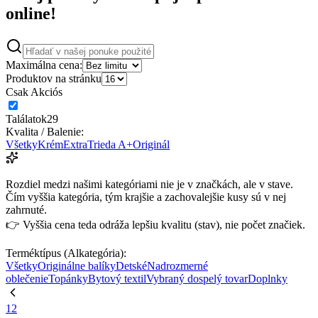
online!
Maximálna cena:
Produktov na stránku
Csak Akciós
Találatok
29
Kvalita / Balenie:
Všetky
Krém
Extra
Trieda A+
Originál
Rozdiel medzi našimi kategóriami nie je v značkách, ale v stave.
Čím vyššia kategória, tým krajšie a zachovalejšie kusy sú v nej
zahrnuté.
👉 Vyššia cena teda odráža lepšiu kvalitu (stav), nie počet značiek.
Terméktípus (Alkategória):
Všetky
Originálne balíky
Detské
Nadrozmerné
oblečenie
Topánky
Bytový textil
Vybraný dospelý tovar
Doplnky
1
2