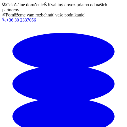
Celoštátne doručenie
Kvalitný dovoz priamo od našich
partnerov
Pomôžeme vám rozbehnúť vaše podnikanie!
+36 30 2337056