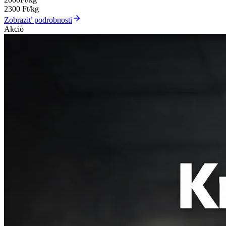
2300
Ft/kg
Zobraziť podrobnosti
Akció