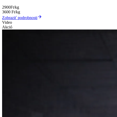
2900
Ft/kg
3600
Ft/kg
Zobraziť podrobnosti
Video
Akció