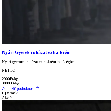
Nyári Gyerek ruházat extra-krém
Nyári gyermek ruházat extra-krém minőségben
NETTO
2900
Ft/kg
3000
Ft/kg
Zobraziť podrobnosti
Új termék
Akció