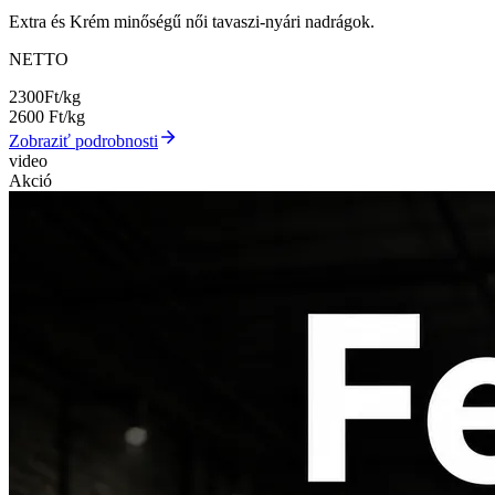
Extra és Krém minőségű női tavaszi-nyári nadrágok.
NETTO
2300
Ft/kg
2600
Ft/kg
Zobraziť podrobnosti
video
Akció