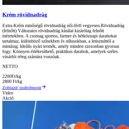
Krém rövidnadrág
Extra-Krém minőségű rövidnadrág női-férfi vegyesen.Rövidnadrág
(felnőtt) Változatos rövidnadrág kínálat kizárólag felnőtt
méretekben. A csomag sportos, farmer és hétköznapi darabokat
tartalmaz, különböző színekben és stílusokban, a letisztulttól a
mintásig. Ideális nyári termék, amely minden szezonban gyorsan
fogy. Könnyen értékesíthető, praktikus darabok, amelyek széles
vásárlói réteg számára vonzóak.
NETTO
2200
Ft/kg
2800
Ft/kg
Zobraziť podrobnosti
Video
Akció