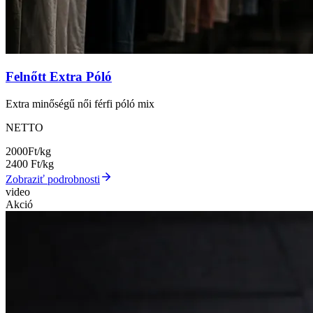
Felnőtt Extra Póló
Extra minőségű női férfi póló mix
NETTO
2000
Ft/kg
2400
Ft/kg
Zobraziť podrobnosti
video
Akció