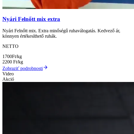
Nyári Felnőtt mix extra
Nyári Felnőtt mix. Extra minőségű ruhaválogatás. Kedvező ár,
könnyen értékesíthető ruhák.
NETTO
1700
Ft/kg
2200
Ft/kg
Zobraziť podrobnosti
Video
Akció