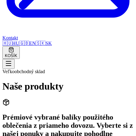
Kontakt
🇭🇺
HU
🇬🇧
EN
🇸🇰
SK
KOŠÍK
Veľkoobchodný sklad
Naše produkty
Prémiové vybrané balíky použitého
oblečenia z priameho dovozu. Vyberte si z
našej ponuky a nakupujte pohodlne