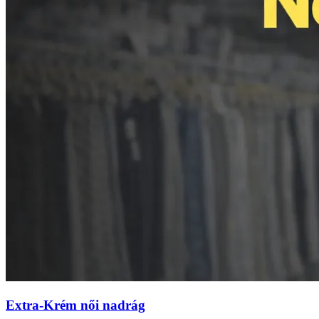
Extra-Krém női nadrág