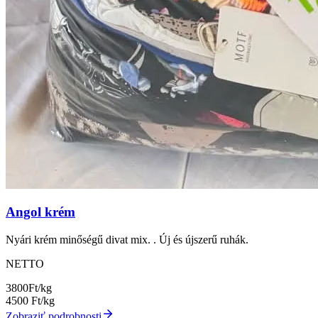
Angol krém
Nyári krém minőségű divat mix. . Új és újszerű ruhák.
NETTO
3800
Ft/kg
4500
Ft/kg
Zobraziť podrobnosti