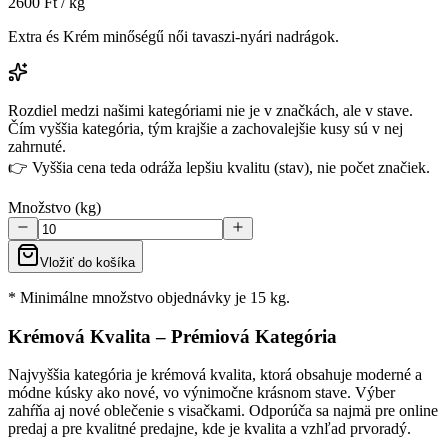
2600
Ft / kg
Extra és Krém minőségű női tavaszi-nyári nadrágok.
Rozdiel medzi našimi kategóriami nie je v značkách, ale v stave.
Čím vyššia kategória, tým krajšie a zachovalejšie kusy sú v nej
zahrnuté.
👉 Vyššia cena teda odráža lepšiu kvalitu (stav), nie počet značiek.
Množstvo (kg)
Vložiť do košíka
* Minimálne množstvo objednávky je 15 kg.
Krémová Kvalita – Prémiová Kategória
Najvyššia kategória je krémová kvalita, ktorá obsahuje moderné a
módne kúsky ako nové, vo výnimočne krásnom stave. Výber
zahŕňa aj nové oblečenie s visačkami. Odporúča sa najmä pre online
predaj a pre kvalitné predajne, kde je kvalita a vzhľad prvoradý.