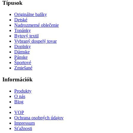
Típusok
Originálne balíky
Detské
Nadrozmerné oblečenie
Topánky
Bytový textil
Vybraný dospelý tovar
Doplnky
Dámske
Pánske
Športové
Zmiešané
Információk
Produkty
O nás
Blog
VOP
Ochrana osobných údajov
Impressum
Sťažnosti