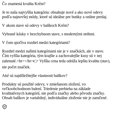
Čo znamená kvalita Krém?
Je to naša najvyššia kategória: obsahuje nové a ako nové odevy
podľa najnovšej módy, ktoré sú ideálne pre butiky a online predaj.
V akom stave sú odevy v balíkoch Krém?
Vybrané kúsky v bezchybnom stave, s modernými strihmi.
V čom spočíva rozdiel medzi kategóriami?
Rozdiel medzi našimi kategóriami nie je v značkách, ale v stave.
Čím vyššia kategória, tým krajšie a zachovalejšie kusy sú v nej
zahrnuté.<br></br>👉 Vyššia cena teda odráža lepšiu kvalitu (stav),
nie počet značiek.
Aké sú najdôležitejšie vlastnosti balíkov?
Produkty sú použité odevy, v zmiešanom zložení, vo
veľkoobchodnom balení. Triedenie prebieha na základe
kvalitatívnych kategórií, nie podľa značky alebo pôvodu značky.
Obsah balíkov je variabilný, individuálne zloženie nie je zaručené.