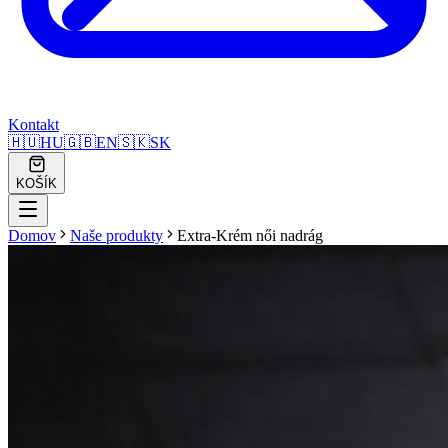
Kontakt
🇭🇺
HU
🇬🇧
EN
🇸🇰
SK
KOŠÍK
Domov
Naše produkty
Extra-Krém női nadrág