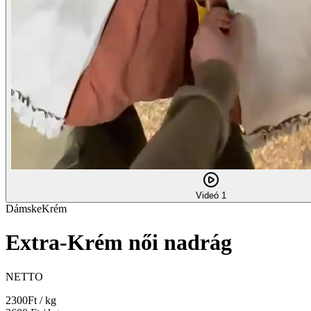
Videó 1
Dámske
Krém
Extra-Krém női nadrág
NETTO
2300
Ft / kg