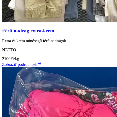
Férfi nadrág extra-krém
Extra és krém minőségű férfi nadrágok.
NETTO
2100
Ft/kg
Zobraziť podrobnosti