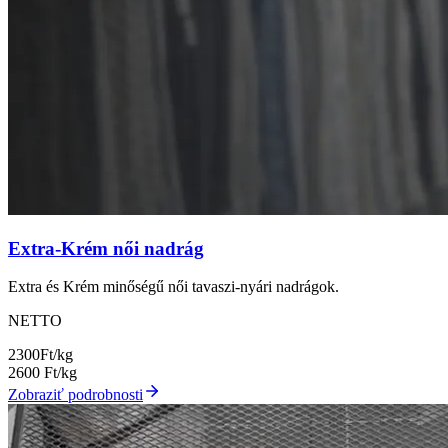
Extra-Krém női nadrág
Extra és Krém minőségű női tavaszi-nyári nadrágok.
NETTO
2300
Ft/kg
2600
Ft/kg
Zobraziť podrobnosti