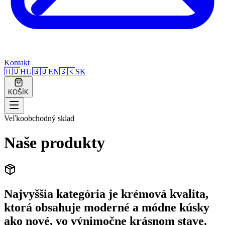
Kontakt
🇭🇺
HU
🇬🇧
EN
🇸🇰
SK
KOŠÍK
Veľkoobchodný sklad
Naše produkty
Najvyššia kategória je krémová kvalita,
ktorá obsahuje moderné a módne kúsky
ako nové, vo výnimočne krásnom stave.