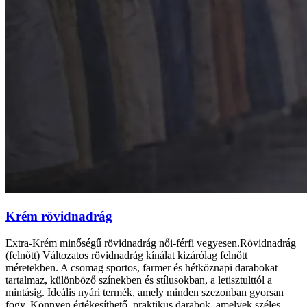
Krém rövidnadrág
Extra-Krém minőségű rövidnadrág női-férfi vegyesen.Rövidnadrág
(felnőtt) Változatos rövidnadrág kínálat kizárólag felnőtt
méretekben. A csomag sportos, farmer és hétköznapi darabokat
tartalmaz, különböző színekben és stílusokban, a letisztulttól a
mintásig. Ideális nyári termék, amely minden szezonban gyorsan
fogy. Könnyen értékesíthető, praktikus darabok, amelyek széles