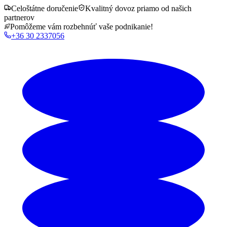
Celoštátne doručenie
Kvalitný dovoz priamo od našich
partnerov
Pomôžeme vám rozbehnúť vaše podnikanie!
+36 30 2337056