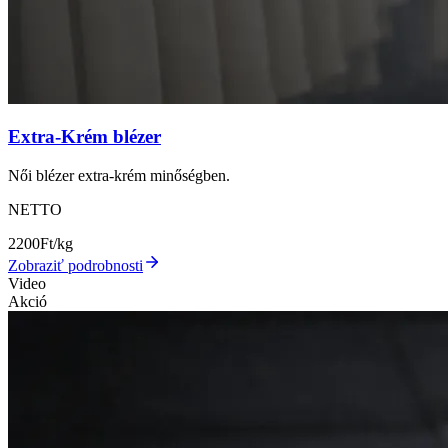
Extra-Krém blézer
Női blézer extra-krém minőségben.
NETTO
2200
Ft/kg
Zobraziť podrobnosti
Video
Akció