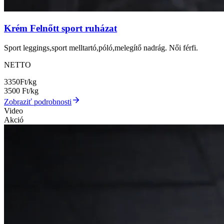
Krém Felnőtt sport ruházat
Sport leggings,sport melltartó,póló,melegítő nadrág. Női férfi.
NETTO
3350
Ft/kg
3500
Ft/kg
Zobraziť podrobnosti
Video
Akció