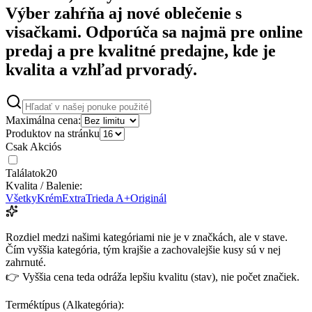
Výber zahŕňa aj nové oblečenie s
visačkami. Odporúča sa najmä pre online
predaj a pre kvalitné predajne, kde je
kvalita a vzhľad prvoradý.
Maximálna cena:
Produktov na stránku
Csak Akciós
Találatok
20
Kvalita / Balenie:
Všetky
Krém
Extra
Trieda A+
Originál
Rozdiel medzi našimi kategóriami nie je v značkách, ale v stave.
Čím vyššia kategória, tým krajšie a zachovalejšie kusy sú v nej
zahrnuté.
👉 Vyššia cena teda odráža lepšiu kvalitu (stav), nie počet značiek.
Terméktípus (Alkategória):