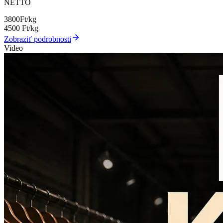
NETTO
3800
Ft/kg
4500
Ft/kg
Zobraziť podrobnosti
Video