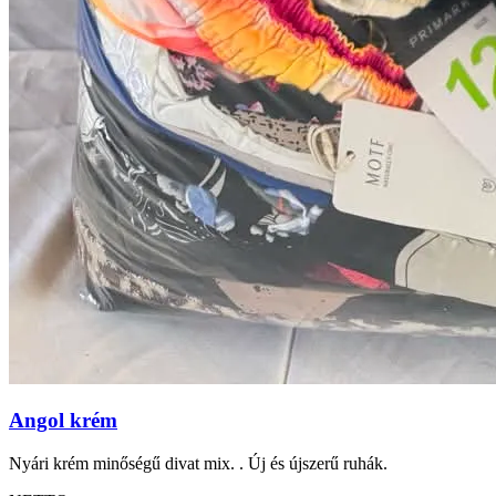
Angol krém
Nyári krém minőségű divat mix. . Új és újszerű ruhák.