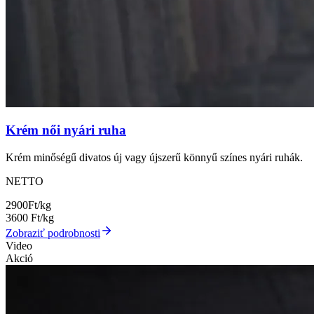
Krém női nyári ruha
Krém minőségű divatos új vagy újszerű könnyű színes nyári ruhák.
NETTO
2900
Ft/kg
3600
Ft/kg
Zobraziť podrobnosti
Video
Akció