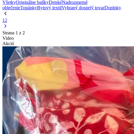
Všetky
Originálne balíky
Detské
Nadrozmerné
oblečenie
Topánky
Bytový textil
Vybraný dospelý tovar
Doplnky
1
2
Strana 1 z 2
Video
Akció