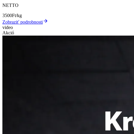
NETTO
3500
Ft/kg
Zobraziť podrobnosti
video
Akció