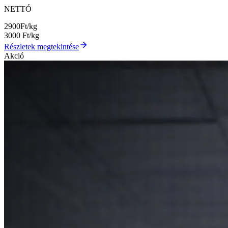
NETTÓ
2900
Ft/kg
3000
Ft/kg
Részletek megtekintése
Akció