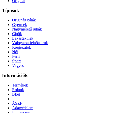
Originál
Típusok
Originált bálák
Gyermek
Nagyméretű ruhák
Cipők
Lakástextilek
Válogatott felnőtt áruk
Kiegészítők
Női
Férfi
Sport
Vegyes
Információk
Termékek
Rólunk
Blog
ÁSZF
Adatvédelem
Impresszum