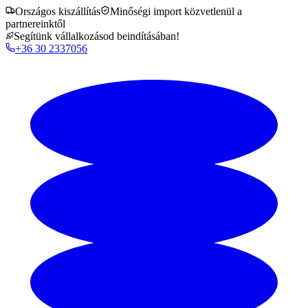
Országos kiszállítás
Minőségi import közvetlenül a
partnereinktől
Segítünk vállalkozásod beindításában!
+36 30 2337056