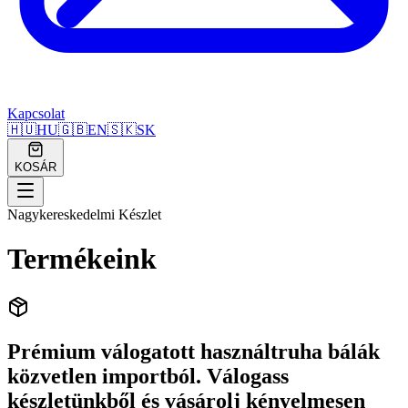
Kapcsolat
🇭🇺
HU
🇬🇧
EN
🇸🇰
SK
KOSÁR
Nagykereskedelmi Készlet
Termékeink
Prémium válogatott használtruha bálák
közvetlen importból. Válogass
készletünkből és vásárolj kényelmesen