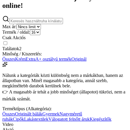
online!
Max ár:
Termék / oldal:
Csak Akciós
Találatok
2
Minőség / Kiszerelés:
Összes
Krém
Extra
A+ osztályú termék
Originál
Nálunk a kategóriák közti különbség nem a márkákban, hanem az
állapotban van. Minél magasabb a kategória, annál szebb,
megkíméltebb darabok kerülnek bele.
👉 A magasabb ár tehát a jobb minőséget (állapotot) tükrözi, nem a
márkák számát.
Terméktípus (Alkategória):
Összes
Originált bálák
Gyermek
Nagyméretű
ruhák
Cipők
Lakástextilek
Válogatott felnőtt áruk
Kiegészítők
Video
Akció