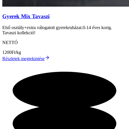
Gyerek Mix Tavaszi
Első osztály+extra válogatott gyerekruházat.0-14 éves korig.
Tavaszi kollekció!
NETTÓ
1200
Ft/kg
Részletek megtekintése