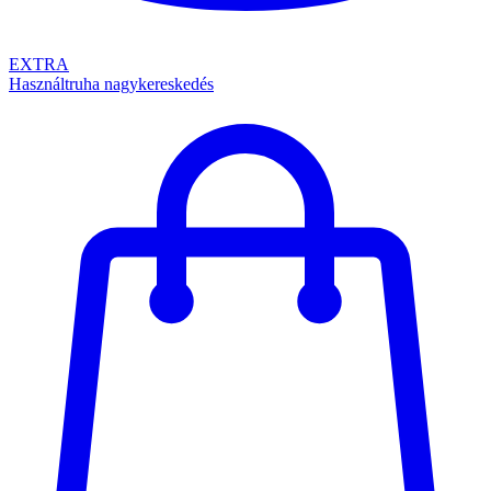
EXTRA
Használtruha nagykereskedés