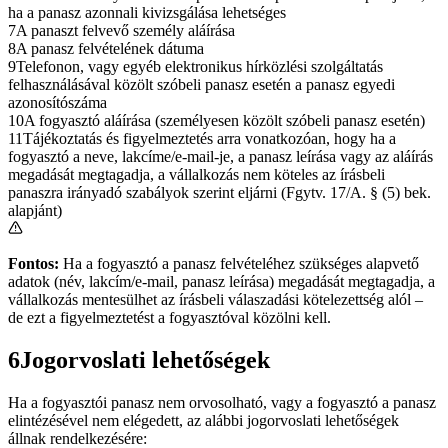
ha a panasz azonnali kivizsgálása lehetséges
7
A panaszt felvevő személy aláírása
8
A panasz felvételének dátuma
9
Telefonon, vagy egyéb elektronikus hírközlési szolgáltatás
felhasználásával közölt szóbeli panasz esetén a panasz egyedi
azonosítószáma
10
A fogyasztó aláírása (személyesen közölt szóbeli panasz esetén)
11
Tájékoztatás és figyelmeztetés arra vonatkozóan, hogy ha a
fogyasztó a neve, lakcíme/e-mail-je, a panasz leírása vagy az aláírás
megadását megtagadja, a vállalkozás nem köteles az írásbeli
panaszra irányadó szabályok szerint eljárni (Fgytv. 17/A. § (5) bek.
alapjánt)
Fontos:
Ha a fogyasztó a panasz felvételéhez szükséges alapvető
adatok (név, lakcím/e-mail, panasz leírása) megadását megtagadja, a
vállalkozás mentesülhet az írásbeli válaszadási kötelezettség alól –
de ezt a figyelmeztetést a fogyasztóval közölni kell.
6
Jogorvoslati lehetőségek
Ha a fogyasztói panasz nem orvosolható, vagy a fogyasztó a panasz
elintézésével nem elégedett, az alábbi jogorvoslati lehetőségek
állnak rendelkezésére: