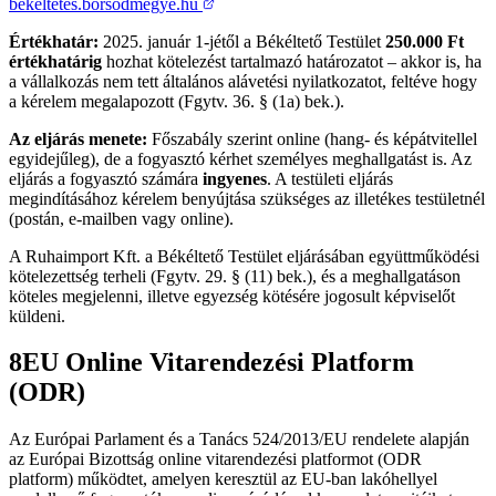
bekeltetes.borsodmegye.hu
Értékhatár:
2025. január 1-jétől a Békéltető Testület
250.000 Ft
értékhatárig
hozhat kötelezést tartalmazó határozatot – akkor is, ha
a vállalkozás nem tett általános alávetési nyilatkozatot, feltéve hogy
a kérelem megalapozott (Fgytv. 36. § (1a) bek.).
Az eljárás menete:
Főszabály szerint online (hang- és képátvitellel
egyidejűleg), de a fogyasztó kérhet személyes meghallgatást is. Az
eljárás a fogyasztó számára
ingyenes
. A testületi eljárás
megindításához kérelem benyújtása szükséges az illetékes testületnél
(postán, e-mailben vagy online).
A Ruhaimport Kft. a Békéltető Testület eljárásában együttműködési
kötelezettség terheli (Fgytv. 29. § (11) bek.), és a meghallgatáson
köteles megjelenni, illetve egyezség kötésére jogosult képviselőt
küldeni.
8
EU Online Vitarendezési Platform
(ODR)
Az Európai Parlament és a Tanács 524/2013/EU rendelete alapján
az Európai Bizottság online vitarendezési platformot (ODR
platform) működtet, amelyen keresztül az EU-ban lakóhellyel