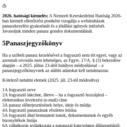
2026. hatósági kiemelés:
A Nemzeti Kereskedelmi Hatóság 2026-
ban kiemelt ellenőrzési pontként vizsgálja a webáruházak
panaszkezelési gyakorlatát és a jótállási igények intézését.
Javasoljuk minden panasz gondos dokumentálását.
5
Panaszjegyzőkönyv
Ha a szóbeli panasz kezelésével a fogyasztó nem ért egyet, vagy az
azonnali orvoslás nem lehetséges, az Fgytv. 17/A. § (3) bekezdése
alapján – a 2025. július 23-ától hatályos módosítással – a
panaszjegyzőkönyvnek az alábbi adatokat kell tartalmaznia:
Kötelező tartalmi elemek (2025. júl. 23-tól módosítva)
1
A fogyasztó neve
2
A fogyasztó lakcíme, illetve – ha a fogyasztó hozzájárul –
elektronikus levelezési (e-mail) címe
3
A panasz előterjesztésének helye, ideje és módja
4
A fogyasztó panaszának részletes leírása
5
A fogyasztó által bemutatott iratok, dokumentumok és egyéb
bizonyítékok listája
6
A vállalkozás nyilatkozata a panasszal kapcsolatos álláspontjáról,