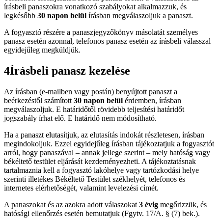
írásbeli panaszokra vonatkozó szabályokat alkalmazzuk, és
legkésőbb
30 napon belül
írásban megválaszoljuk a panaszt.
A fogyasztó részére a panaszjegyzőkönyv másolatát személyes
panasz esetén azonnal, telefonos panasz esetén az írásbeli válasszal
egyidejűleg megküldjük.
4
Írásbeli panasz kezelése
Az írásban (e-mailben vagy postán) benyújtott panaszt a
beérkezéstől számított
30 napon belül
érdemben, írásban
megválaszoljuk. E határidőtől rövidebb teljesítési határidőt
jogszabály írhat elő. E határidő nem módosítható.
Ha a panaszt elutasítjuk, az elutasítás indokát részletesen, írásban
megindokoljuk. Ezzel egyidejűleg írásban tájékoztatjuk a fogyasztót
arról, hogy panaszával – annak jellege szerint – mely hatóság vagy
békéltető testület eljárását kezdeményezheti. A tájékoztatásnak
tartalmaznia kell a fogyasztó lakóhelye vagy tartózkodási helye
szerinti illetékes Békéltető Testület székhelyét, telefonos és
internetes elérhetőségét, valamint levelezési címét.
A panaszokat és az azokra adott válaszokat
3 évig
megőrizzük, és
hatósági ellenőrzés esetén bemutatjuk (Fgytv. 17/A. § (7) bek.).