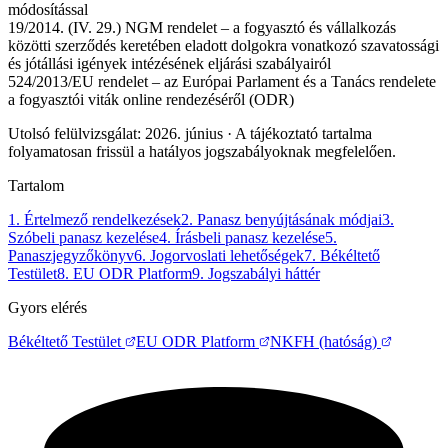
módosítással
19/2014. (IV. 29.) NGM rendelet
–
a fogyasztó és vállalkozás
közötti szerződés keretében eladott dolgokra vonatkozó szavatossági
és jótállási igények intézésének eljárási szabályairól
524/2013/EU rendelet
–
az Európai Parlament és a Tanács rendelete
a fogyasztói viták online rendezéséről (ODR)
Utolsó felülvizsgálat: 2026. június · A tájékoztató tartalma
folyamatosan frissül a hatályos jogszabályoknak megfelelően.
Tartalom
1. Értelmező rendelkezések
2. Panasz benyújtásának módjai
3.
Szóbeli panasz kezelése
4. Írásbeli panasz kezelése
5.
Panaszjegyzőkönyv
6. Jogorvoslati lehetőségek
7. Békéltető
Testület
8. EU ODR Platform
9. Jogszabályi háttér
Gyors elérés
Békéltető Testület
EU ODR Platform
NKFH (hatóság)