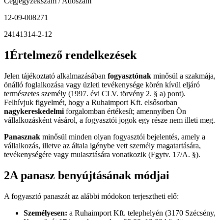
Cégjegyzékszám / Adószám
12-09-008271
24141314-2-12
1
Értelmező rendelkezések
Jelen tájékoztató alkalmazásában
fogyasztónak
minősül a szakmája,
önálló foglalkozása vagy üzleti tevékenysége körén kívül eljáró
természetes személy (1997. évi CLV. törvény 2. § a) pont).
Felhívjuk figyelmét, hogy a Ruhaimport Kft. elsősorban
nagykereskedelmi
forgalomban értékesít; amennyiben Ön
vállalkozásként vásárol, a fogyasztói jogok egy része nem illeti meg.
Panasznak
minősül minden olyan fogyasztói bejelentés, amely a
vállalkozás, illetve az általa igénybe vett személy magatartására,
tevékenységére vagy mulasztására vonatkozik (Fgytv. 17/A. §).
2
A panasz benyújtásának módjai
A fogyasztó panaszát az alábbi módokon terjesztheti elő:
Személyesen:
a Ruhaimport Kft. telephelyén (3170 Szécsény,