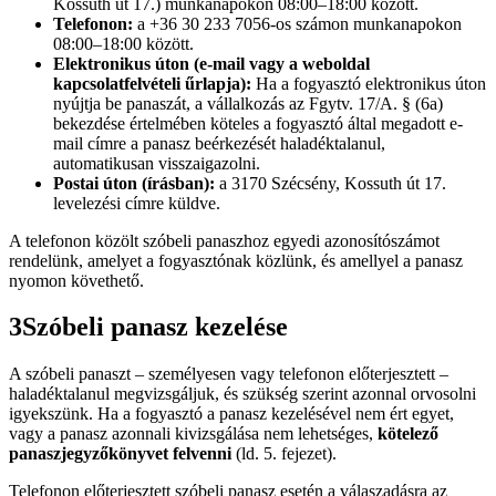
Kossuth út 17.) munkanapokon 08:00–18:00 között.
Telefonon:
a +36 30 233 7056-os számon munkanapokon
08:00–18:00 között.
Elektronikus úton (e-mail vagy a weboldal
kapcsolatfelvételi űrlapja):
Ha a fogyasztó elektronikus úton
nyújtja be panaszát, a vállalkozás az Fgytv. 17/A. § (6a)
bekezdése értelmében köteles a fogyasztó által megadott e-
mail címre a panasz beérkezését haladéktalanul,
automatikusan visszaigazolni.
Postai úton (írásban):
a 3170 Szécsény, Kossuth út 17.
levelezési címre küldve.
A telefonon közölt szóbeli panaszhoz egyedi azonosítószámot
rendelünk, amelyet a fogyasztónak közlünk, és amellyel a panasz
nyomon követhető.
3
Szóbeli panasz kezelése
A szóbeli panaszt – személyesen vagy telefonon előterjesztett –
haladéktalanul megvizsgáljuk, és szükség szerint azonnal orvosolni
igyekszünk. Ha a fogyasztó a panasz kezelésével nem ért egyet,
vagy a panasz azonnali kivizsgálása nem lehetséges,
kötelező
panaszjegyzőkönyvet felvenni
(ld. 5. fejezet).
Telefonon előterjesztett szóbeli panasz esetén a válaszadásra az