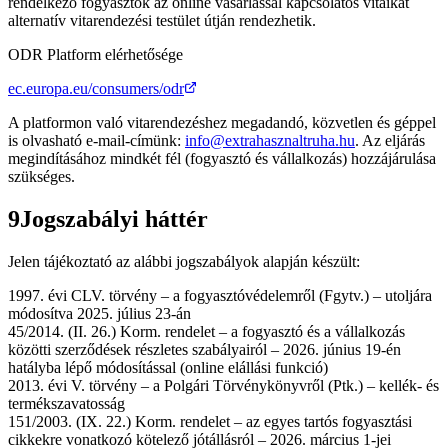
rendelkező fogyasztók az online vásárlással kapcsolatos vitáikat
alternatív vitarendezési testület útján rendezhetik.
ODR Platform elérhetősége
ec.europa.eu/consumers/odr
A platformon való vitarendezéshez megadandó, közvetlen és géppel
is olvasható e-mail-címünk:
info@extrahasznaltruha.hu
. Az eljárás
megindításához mindkét fél (fogyasztó és vállalkozás) hozzájárulása
szükséges.
9
Jogszabályi háttér
Jelen tájékoztató az alábbi jogszabályok alapján készült:
1997. évi CLV. törvény
–
a fogyasztóvédelemről (Fgytv.) – utoljára
módosítva 2025. július 23-án
45/2014. (II. 26.) Korm. rendelet
–
a fogyasztó és a vállalkozás
közötti szerződések részletes szabályairól – 2026. június 19-én
hatályba lépő módosítással (online elállási funkció)
2013. évi V. törvény
–
a Polgári Törvénykönyvről (Ptk.) – kellék- és
termékszavatosság
151/2003. (IX. 22.) Korm. rendelet
–
az egyes tartós fogyasztási
cikkekre vonatkozó kötelező jótállásról – 2026. március 1-jei