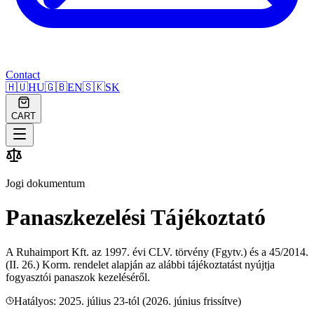
Contact
🇭🇺
HU
🇬🇧
EN
🇸🇰
SK
CART
Jogi dokumentum
Panaszkezelési Tájékoztató
A Ruhaimport Kft. az 1997. évi CLV. törvény (Fgytv.) és a 45/2014.
(II. 26.) Korm. rendelet alapján az alábbi tájékoztatást nyújtja
fogyasztói panaszok kezeléséről.
Hatályos: 2025. július 23-tól (2026. június frissítve)