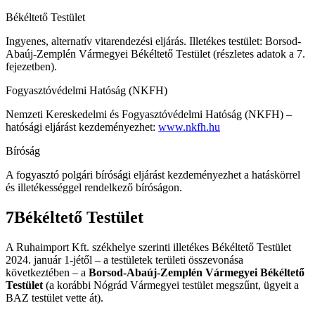
Békéltető Testület
Ingyenes, alternatív vitarendezési eljárás. Illetékes testület: Borsod-
Abaúj-Zemplén Vármegyei Békéltető Testület (részletes adatok a 7.
fejezetben).
Fogyasztóvédelmi Hatóság (NKFH)
Nemzeti Kereskedelmi és Fogyasztóvédelmi Hatóság (NKFH) –
hatósági eljárást kezdeményezhet:
www.nkfh.hu
Bíróság
A fogyasztó polgári bírósági eljárást kezdeményezhet a hatáskörrel
és illetékességgel rendelkező bíróságon.
7
Békéltető Testület
A Ruhaimport Kft. székhelye szerinti illetékes Békéltető Testület
2024. január 1-jétől – a testületek területi összevonása
következtében – a
Borsod-Abaúj-Zemplén Vármegyei Békéltető
Testület
(a korábbi Nógrád Vármegyei testület megszűnt, ügyeit a
BAZ testület vette át).