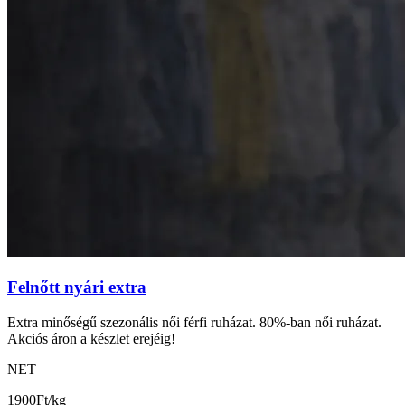
Felnőtt nyári extra
Extra minőségű szezonális női férfi ruházat. 80%-ban női ruházat.
Akciós áron a készlet erejéig!
NET
1900
Ft/kg