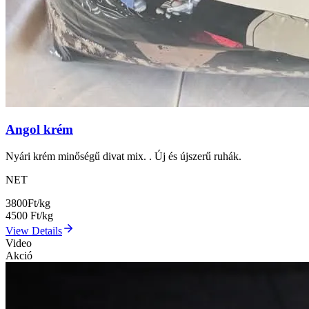
Angol krém
Nyári krém minőségű divat mix. . Új és újszerű ruhák.
NET
3800
Ft/kg
4500
Ft/kg
View Details
Video
Akció