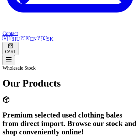
Contact
🇭🇺
HU
🇬🇧
EN
🇸🇰
SK
CART
Wholesale Stock
Our Products
Premium selected used clothing bales
from direct import. Browse our stock and
shop conveniently online!