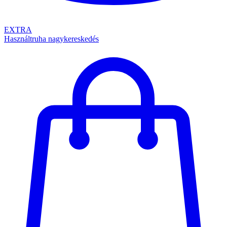
EXTRA
Használtruha nagykereskedés