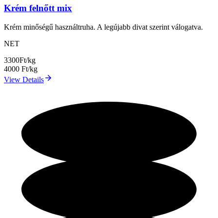
Krém felnőtt mix
Krém minőségű használtruha. A legújabb divat szerint válogatva.
NET
3300
Ft/kg
4000
Ft/kg
View Details