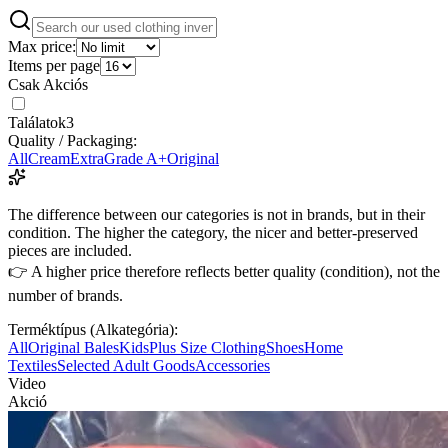
Max price:
Items per page
Csak Akciós
Találatok
3
Quality / Packaging:
All
Cream
Extra
Grade A+
Original
The difference between our categories is not in brands, but in their
condition. The higher the category, the nicer and better-preserved
pieces are included.
👉 A higher price therefore reflects better quality (condition), not the
number of brands.
Terméktípus (Alkategória):
All
Original Bales
Kids
Plus Size Clothing
Shoes
Home
Textiles
Selected Adult Goods
Accessories
Video
Akció