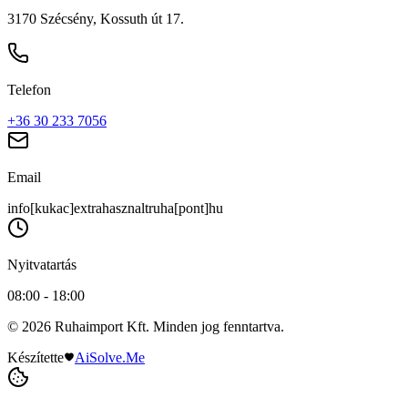
3170 Szécsény, Kossuth út 17.
Telefon
+36 30 233 7056
Email
info[kukac]extrahasznaltruha[pont]hu
Nyitvatartás
08:00 - 18:00
© 2026 Ruhaimport Kft. Minden jog fenntartva.
Készítette
AiSolve.Me