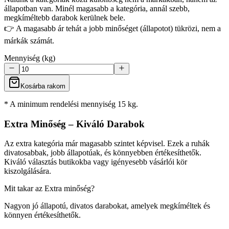
állapotban van. Minél magasabb a kategória, annál szebb,
megkíméltebb darabok kerülnek bele.
👉 A magasabb ár tehát a jobb minőséget (állapotot) tükrözi, nem a
márkák számát.
Mennyiség (kg)
Kosárba rakom
* A minimum rendelési mennyiség 15 kg.
Extra Minőség – Kiváló Darabok
Az extra kategória már magasabb szintet képvisel. Ezek a ruhák
divatosabbak, jobb állapotúak, és könnyebben értékesíthetők.
Kiváló választás butikokba vagy igényesebb vásárlói kör
kiszolgálására.
Mit takar az Extra minőség?
Nagyon jó állapotú, divatos darabokat, amelyek megkíméltek és
könnyen értékesíthetők.