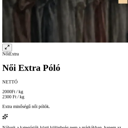
Női
Extra
Női Extra Póló
NETTÓ
2000
Ft / kg
2300
Ft / kg
Extra minőségű női pólók.
Nálunk a kategóriák közti különbség nem a márkákban, hanem az