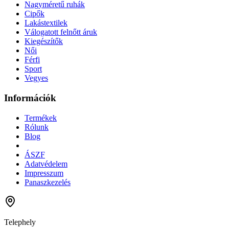
Nagyméretű ruhák
Cipők
Lakástextilek
Válogatott felnőtt áruk
Kiegészítők
Női
Férfi
Sport
Vegyes
Információk
Termékek
Rólunk
Blog
ÁSZF
Adatvédelem
Impresszum
Panaszkezelés
Telephely