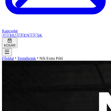
Kapcsolat
🇭🇺
HU
🇬🇧
EN
🇸🇰
SK
KOSÁR
Főoldal
Termékeink
Női Extra Póló