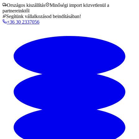
Országos kiszállítás
Minőségi import közvetlenül a
partnereinktől
Segítünk vállalkozásod beindításában!
+36 30 2337056