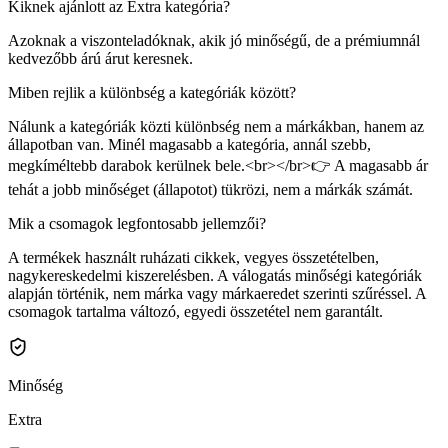
Kiknek ajánlott az Extra kategória?
Azoknak a viszonteladóknak, akik jó minőségű, de a prémiumnál
kedvezőbb árú árut keresnek.
Miben rejlik a különbség a kategóriák között?
Nálunk a kategóriák közti különbség nem a márkákban, hanem az
állapotban van. Minél magasabb a kategória, annál szebb,
megkíméltebb darabok kerülnek bele.<br></br>👉 A magasabb ár
tehát a jobb minőséget (állapotot) tükrözi, nem a márkák számát.
Mik a csomagok legfontosabb jellemzői?
A termékek használt ruházati cikkek, vegyes összetételben,
nagykereskedelmi kiszerelésben. A válogatás minőségi kategóriák
alapján történik, nem márka vagy márkaeredet szerinti szűréssel. A
csomagok tartalma változó, egyedi összetétel nem garantált.
Minőség
Extra