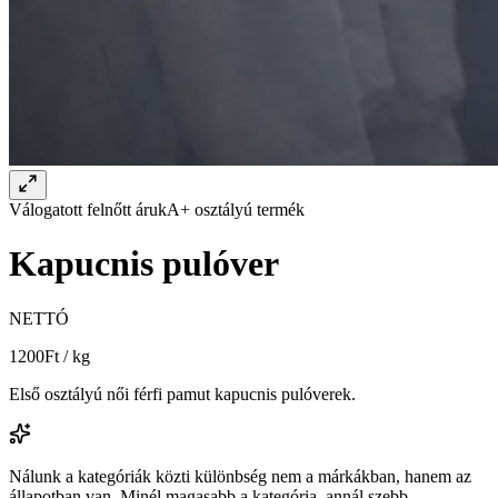
Válogatott felnőtt áruk
A+ osztályú termék
Kapucnis pulóver
NETTÓ
1200
Ft / kg
Első osztályú női férfi pamut kapucnis pulóverek.
Nálunk a kategóriák közti különbség nem a márkákban, hanem az
állapotban van. Minél magasabb a kategória, annál szebb,