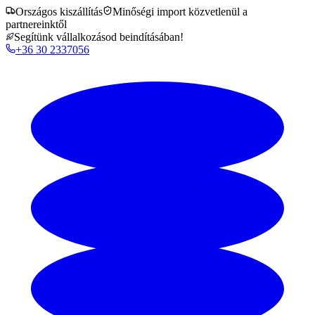
Országos kiszállítás
Minőségi import közvetlenül a
partnereinktől
Segítünk vállalkozásod beindításában!
+36 30 2337056