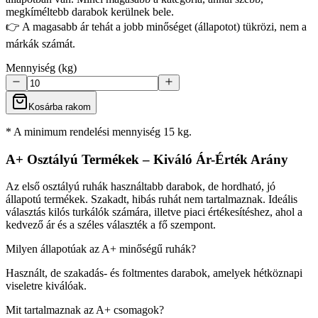
megkíméltebb darabok kerülnek bele.
👉 A magasabb ár tehát a jobb minőséget (állapotot) tükrözi, nem a
márkák számát.
Mennyiség (kg)
Kosárba rakom
* A minimum rendelési mennyiség 15 kg.
A+ Osztályú Termékek – Kiváló Ár-Érték Arány
Az első osztályú ruhák használtabb darabok, de hordható, jó
állapotú termékek. Szakadt, hibás ruhát nem tartalmaznak. Ideális
választás kilós turkálók számára, illetve piaci értékesítéshez, ahol a
kedvező ár és a széles választék a fő szempont.
Milyen állapotúak az A+ minőségű ruhák?
Használt, de szakadás- és foltmentes darabok, amelyek hétköznapi
viseletre kiválóak.
Mit tartalmaznak az A+ csomagok?