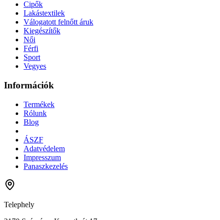
Cipők
Lakástextilek
Válogatott felnőtt áruk
Kiegészítők
Női
Férfi
Sport
Vegyes
Információk
Termékek
Rólunk
Blog
ÁSZF
Adatvédelem
Impresszum
Panaszkezelés
Telephely