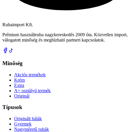
Ruhaimport Kft.
Prémium használtruha nagykereskedés 2009 óta. Közvetlen import,
válogatott minőség és megbízható partneri kapcsolatok.
Minőség
Akciós termékek
Krém
Extra
A+ osztályú termék
Originál
Típusok
Originált bálák
Gyermek
Nagyméretű ruhák