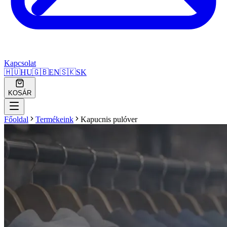
Kapcsolat
🇭🇺
HU
🇬🇧
EN
🇸🇰
SK
KOSÁR
Főoldal
Termékeink
Kapucnis pulóver