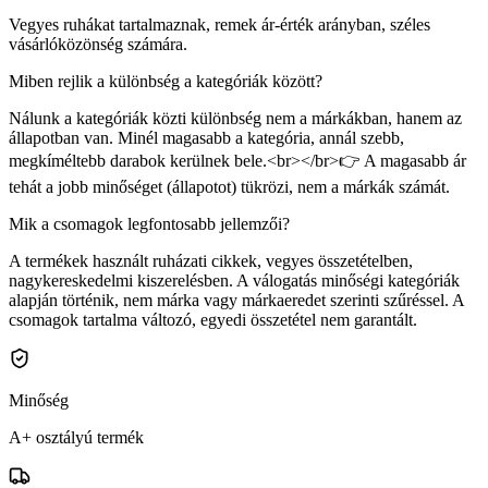
Vegyes ruhákat tartalmaznak, remek ár-érték arányban, széles
vásárlóközönség számára.
Miben rejlik a különbség a kategóriák között?
Nálunk a kategóriák közti különbség nem a márkákban, hanem az
állapotban van. Minél magasabb a kategória, annál szebb,
megkíméltebb darabok kerülnek bele.<br></br>👉 A magasabb ár
tehát a jobb minőséget (állapotot) tükrözi, nem a márkák számát.
Mik a csomagok legfontosabb jellemzői?
A termékek használt ruházati cikkek, vegyes összetételben,
nagykereskedelmi kiszerelésben. A válogatás minőségi kategóriák
alapján történik, nem márka vagy márkaeredet szerinti szűréssel. A
csomagok tartalma változó, egyedi összetétel nem garantált.
Minőség
A+ osztályú termék