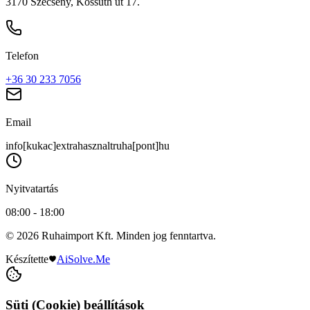
3170 Szécsény, Kossuth út 17.
Telefon
+36 30 233 7056
Email
info[kukac]extrahasznaltruha[pont]hu
Nyitvatartás
08:00 - 18:00
© 2026 Ruhaimport Kft. Minden jog fenntartva.
Készítette
AiSolve.Me
Süti (Cookie) beállítások