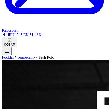
Kapcsolat
🇭🇺
HU
🇬🇧
EN
🇸🇰
SK
KOSÁR
Főoldal
Termékeink
Férfi Póló