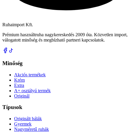
Ruhaimport Kft.
Prémium használtruha nagykereskedés 2009 óta. Közvetlen import,
válogatott minőség és megbízható partneri kapcsolatok.
Minőség
Akciós termékek
Krém
Extra
A+ osztályú termék
Originál
Típusok
Originált bálák
Gyermek
Nagyméretű ruhák