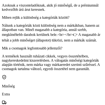
Azoknak a viszonteladóknak, akik jó minőségű, de a prémiumnál
kedvezőbb árú árut keresnek.
Miben rejlik a különbség a kategóriák között?
Nálunk a kategóriák közti különbség nem a márkákban, hanem az
állapotban van. Minél magasabb a kategória, annál szebb,
megkíméltebb darabok kerülnek bele.<br></br>👉 A magasabb ár
tehát a jobb minőséget (állapotot) tükrözi, nem a márkák számát.
Mik a csomagok legfontosabb jellemzői?
A termékek használt ruházati cikkek, vegyes összetételben,
nagykereskedelmi kiszerelésben. A válogatás minőségi kategóriák
alapján történik, nem márka vagy márkaeredet szerinti szűréssel. A
csomagok tartalma változó, egyedi összetétel nem garantált.
Minőség
Extra