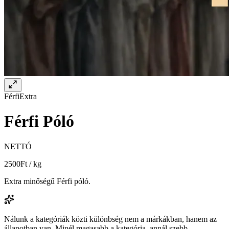
Férfi
Extra
Férfi Póló
NETTÓ
2500
Ft / kg
Extra minőségű Férfi póló.
Nálunk a kategóriák közti különbség nem a márkákban, hanem az
állapotban van. Minél magasabb a kategória, annál szebb,