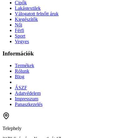
Cipők
Lakástextilek
Válogatott felnőtt áruk
Kiegészítők
Női
Férfi
Sport
Vegyes
Információk
Termékek
Rólunk
Blog
ÁSZF
Adatvédelem
Impresszum
Panaszkezelés
Telephely