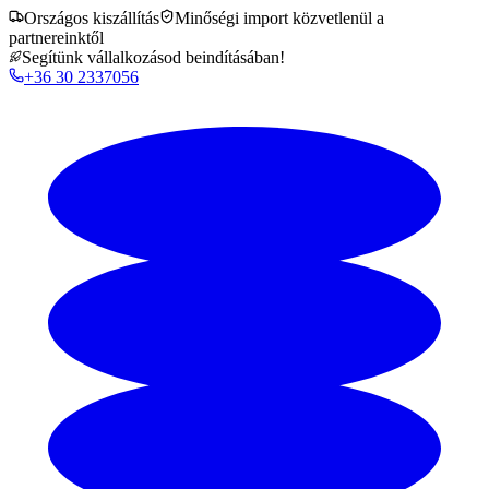
Országos kiszállítás
Minőségi import közvetlenül a
partnereinktől
Segítünk vállalkozásod beindításában!
+36 30 2337056