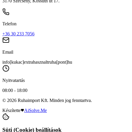
3170 Szécsény, Kossuth út 17.
Telefon
+36 30 233 7056
Email
info[kukac]extrahasznaltruha[pont]hu
Nyitvatartás
08:00 - 18:00
© 2026 Ruhaimport Kft. Minden jog fenntartva.
Készítette
AiSolve.Me
Süti (Cookie) beállítások