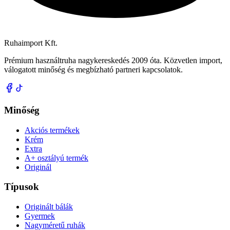
Ruhaimport Kft.
Prémium használtruha nagykereskedés 2009 óta. Közvetlen import,
válogatott minőség és megbízható partneri kapcsolatok.
Minőség
Akciós termékek
Krém
Extra
A+ osztályú termék
Originál
Típusok
Originált bálák
Gyermek
Nagyméretű ruhák