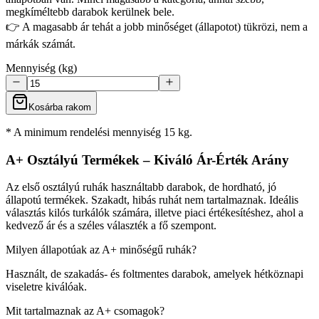
megkíméltebb darabok kerülnek bele.
👉 A magasabb ár tehát a jobb minőséget (állapotot) tükrözi, nem a
márkák számát.
Mennyiség (kg)
Kosárba rakom
* A minimum rendelési mennyiség 15 kg.
A+ Osztályú Termékek – Kiváló Ár-Érték Arány
Az első osztályú ruhák használtabb darabok, de hordható, jó
állapotú termékek. Szakadt, hibás ruhát nem tartalmaznak. Ideális
választás kilós turkálók számára, illetve piaci értékesítéshez, ahol a
kedvező ár és a széles választék a fő szempont.
Milyen állapotúak az A+ minőségű ruhák?
Használt, de szakadás- és foltmentes darabok, amelyek hétköznapi
viseletre kiválóak.
Mit tartalmaznak az A+ csomagok?