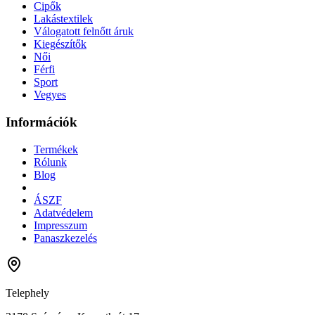
Cipők
Lakástextilek
Válogatott felnőtt áruk
Kiegészítők
Női
Férfi
Sport
Vegyes
Információk
Termékek
Rólunk
Blog
ÁSZF
Adatvédelem
Impresszum
Panaszkezelés
Telephely