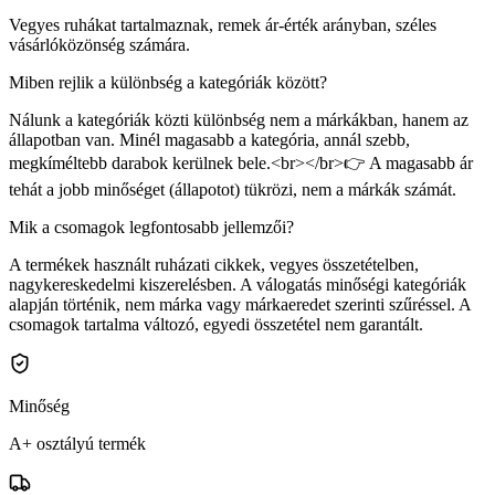
Vegyes ruhákat tartalmaznak, remek ár-érték arányban, széles
vásárlóközönség számára.
Miben rejlik a különbség a kategóriák között?
Nálunk a kategóriák közti különbség nem a márkákban, hanem az
állapotban van. Minél magasabb a kategória, annál szebb,
megkíméltebb darabok kerülnek bele.<br></br>👉 A magasabb ár
tehát a jobb minőséget (állapotot) tükrözi, nem a márkák számát.
Mik a csomagok legfontosabb jellemzői?
A termékek használt ruházati cikkek, vegyes összetételben,
nagykereskedelmi kiszerelésben. A válogatás minőségi kategóriák
alapján történik, nem márka vagy márkaeredet szerinti szűréssel. A
csomagok tartalma változó, egyedi összetétel nem garantált.
Minőség
A+ osztályú termék