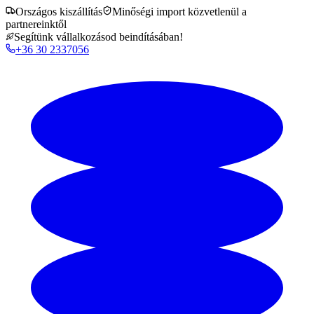
Országos kiszállítás
Minőségi import közvetlenül a
partnereinktől
Segítünk vállalkozásod beindításában!
+36 30 2337056