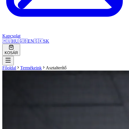
Kapcsolat
🇭🇺
HU
🇬🇧
EN
🇸🇰
SK
KOSÁR
Főoldal
Termékeink
Asztalterítő