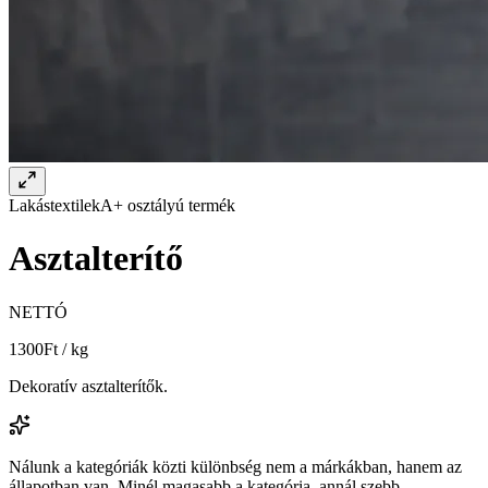
Lakástextilek
A+ osztályú termék
Asztalterítő
NETTÓ
1300
Ft / kg
Dekoratív asztalterítők.
Nálunk a kategóriák közti különbség nem a márkákban, hanem az
állapotban van. Minél magasabb a kategória, annál szebb,