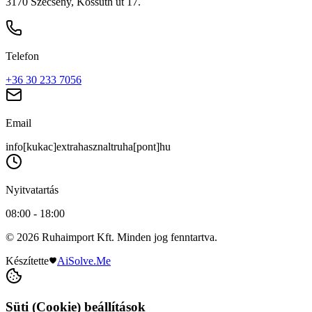
3170 Szécsény, Kossuth út 17.
Telefon
+36 30 233 7056
Email
info[kukac]extrahasznaltruha[pont]hu
Nyitvatartás
08:00 - 18:00
© 2026 Ruhaimport Kft. Minden jog fenntartva.
Készítette
AiSolve.Me
Süti (Cookie) beállítások