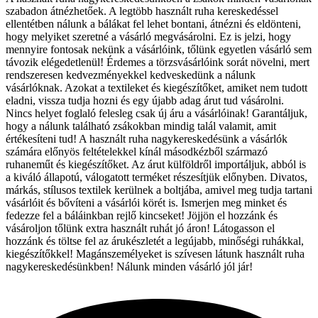
szabadon átnézhetőek. A legtöbb használt ruha kereskedéssel
ellentétben nálunk a bálákat fel lehet bontani, átnézni és eldönteni,
hogy melyiket szeretné a vásárló megvásárolni. Ez is jelzi, hogy
mennyire fontosak nekünk a vásárlóink, tőlünk egyetlen vásárló sem
távozik elégedetlenül! Érdemes a törzsvásárlóink sorát növelni, mert
rendszeresen kedvezményekkel kedveskedünk a nálunk
vásárlóknak. Azokat a textileket és kiegészítőket, amiket nem tudott
eladni, vissza tudja hozni és egy újabb adag árut tud vásárolni.
Nincs helyet foglaló felesleg csak új áru a vásárlóinak! Garantáljuk,
hogy a nálunk található zsákokban mindig talál valamit, amit
értékesíteni tud! A használt ruha nagykereskedésünk a vásárlók
számára előnyös feltételekkel kínál másodkézből származó
ruhaneműt és kiegészítőket. Az árut külföldről importáljuk, abból is
a kiváló állapotú, válogatott terméket részesítjük előnyben. Divatos,
márkás, stílusos textilek kerülnek a boltjába, amivel meg tudja tartani
vásárlóit és bővíteni a vásárlói körét is. Ismerjen meg minket és
fedezze fel a báláinkban rejlő kincseket! Jöjjön el hozzánk és
vásároljon tőlünk extra használt ruhát jó áron! Látogasson el
hozzánk és töltse fel az árukészletét a legújabb, minőségi ruhákkal,
kiegészítőkkel! Magánszemélyeket is szívesen látunk használt ruha
nagykereskedésünkben! Nálunk minden vásárló jól jár!