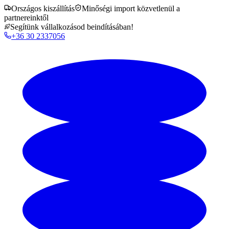
Országos kiszállítás
Minőségi import közvetlenül a
partnereinktől
Segítünk vállalkozásod beindításában!
+36 30 2337056