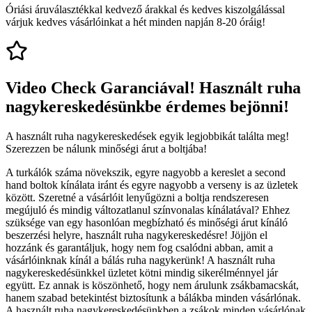
Óriási áruválasztékkal kedvező árakkal és kedves kiszolgálással
várjuk kedves vásárlóinkat a hét minden napján 8-20 óráig!
Video Check Garanciával! Használt ruha
nagykereskedésünkbe érdemes bejönni!
A használt ruha nagykereskedések egyik legjobbikát találta meg!
Szerezzen be nálunk minőségi árut a boltjába!
A turkálók száma növekszik, egyre nagyobb a kereslet a second
hand boltok kínálata iránt és egyre nagyobb a verseny is az üzletek
között. Szeretné a vásárlóit lenyűgözni a boltja rendszeresen
megújuló és mindig változatlanul színvonalas kínálatával? Ehhez
szüksége van egy hasonlóan megbízható és minőségi árut kínáló
beszerzési helyre, használt ruha nagykereskedésre! Jöjjön el
hozzánk és garantáljuk, hogy nem fog csalódni abban, amit a
vásárlóinknak kínál a bálás ruha nagykerünk! A használt ruha
nagykereskedésünkkel üzletet kötni mindig sikerélménnyel jár
együtt. Ez annak is köszönhető, hogy nem árulunk zsákbamacskát,
hanem szabad betekintést biztosítunk a bálákba minden vásárlónak.
A használt ruha nagykereskedésünkben a zsákok minden vásárlónak