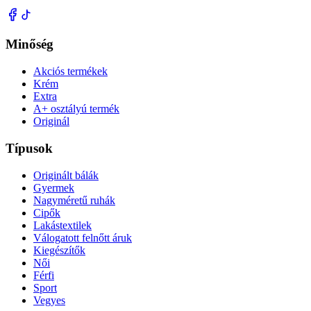
Minőség
Akciós termékek
Krém
Extra
A+ osztályú termék
Originál
Típusok
Originált bálák
Gyermek
Nagyméretű ruhák
Cipők
Lakástextilek
Válogatott felnőtt áruk
Kiegészítők
Női
Férfi
Sport
Vegyes