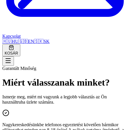
Kapcsolat
🇭🇺
HU
🇬🇧
EN
🇸🇰
SK
KOSÁR
Garantált Minőség
Miért válasszanak minket?
Ismerje meg, miért mi vagyunk a legjobb választás az Ön
használtruha üzlete számára.
Nagykereskedésünkbe telefonos egyeztetést követően bármikor
ellátogathat minden nap 8-18 óráig! A zsákok tartalma átnézhető, a