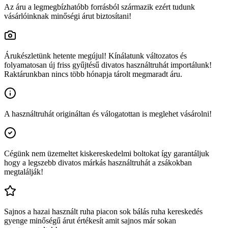
Az áru a legmegbízhatóbb forrásból származik ezért tudunk
vásárlóinknak minőségi árut biztosítani!
Árukészletünk hetente megújul! Kínálatunk változatos és
folyamatosan új friss gyűjtésű divatos használtruhát importálunk!
Raktárunkban nincs több hónapja tárolt megmaradt áru.
A használtruhát origináltan és válogatottan is meglehet vásárolni!
Cégünk nem üzemeltet kiskereskedelmi boltokat így garantáljuk
hogy a legszebb divatos márkás használtruhát a zsákokban
megtalálják!
Sajnos a hazai használt ruha piacon sok bálás ruha kereskedés
gyenge minőségű árut értékesít amit sajnos már sokan