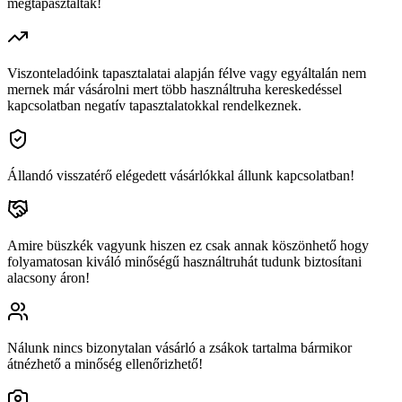
megtapasztaltak!
Viszonteladóink tapasztalatai alapján félve vagy egyáltalán nem
mernek már vásárolni mert több használtruha kereskedéssel
kapcsolatban negatív tapasztalatokkal rendelkeznek.
Állandó visszatérő elégedett vásárlókkal állunk kapcsolatban!
Amire büszkék vagyunk hiszen ez csak annak köszönhető hogy
folyamatosan kiváló minőségű használtruhát tudunk biztosítani
alacsony áron!
Nálunk nincs bizonytalan vásárló a zsákok tartalma bármikor
átnézhető a minőség ellenőrizhető!